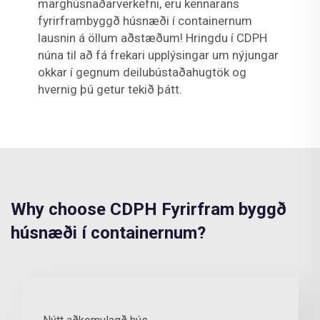
marghúsnaðarverkefni, eru kennarans
fyrirframbyggð húsnæði í containernum
lausnin á öllum aðstæðum! Hringdu í CDPH
núna til að fá frekari upplýsingar um nýjungar
okkar í gegnum deilubústaðahugtök og
hvernig þú getur tekið þátt.
Why choose CDPH Fyrirfram byggð
húsnæði í containernum?