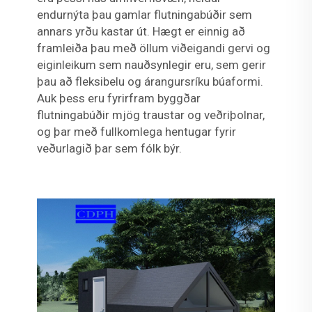
endurnýta þau gamlar flutningabúðir sem
annars yrðu kastar út. Hægt er einnig að
framleiða þau með öllum viðeigandi gervi og
eiginleikum sem nauðsynlegir eru, sem gerir
þau að fleksibelu og árangursríku búaformi.
Auk þess eru fyrirfram byggðar
flutningabúðir mjög traustar og veðriþolnar,
og þar með fullkomlega hentugar fyrir
veðurlagið þar sem fólk býr.