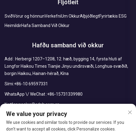
Fljótleit
Svið
Vörur og hönnun
Verkefni
Um Okkur
Alþjóðlegt
Fyrirtækis ESG
Heimildir
Hafa Samband Við Okkur
Hafðu samband við okkur
Add : Herbergi 1207–1208, 12. hæð, bygging 14, fyrsta hluti af
Longfor Haikou Times Tianjie Jinyu undirsvæði, Longhua-svæðið,
borgin Haikou, Hainan-hérað, Kína
Sími:
+86-10 69597331
WhatsApp \/ WeChat :
+86-15731339980
Netfang:
sales@cdph.com.cn
We value your privacy
We use cookies and similar tools to provide our services. If you
don't want to accept all cookies, click Personalize cookies.
Höfundarréttur © CDPH (HAINAN) COMPANY LIMITED. Öll réttindi