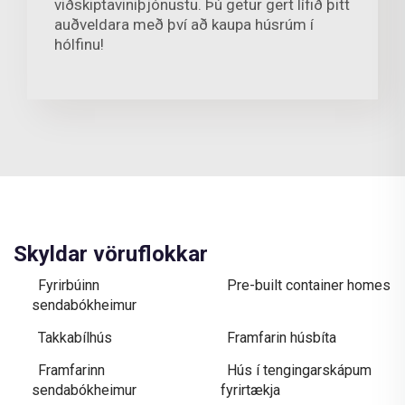
viðskiptaviniþjónustu. Þú getur gert lífið þitt
auðveldara með því að kaupa húsrúm í
hólfinu!
Skyldar vöruflokkar
Fyrirbúinn
Pre-built container homes
sendabókheimur
Takkabílhús
Framfarin húsbíta
Framfarinn
Hús í tengingarskápum
sendabókheimur
fyrirtækja