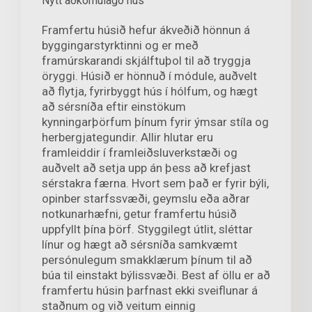
Nýtt aðkomulagð hús
Framfertu húsið hefur ákveðið hönnun á
byggingarstyrktinni og er með
framúrskarandi skjálftuþol til að tryggja
öryggi. Húsið er hönnuð í módule, auðvelt
að flytja, fyrirbyggt hús í hólfum, og hægt
að sérsníða eftir einstökum
kynningarþörfum þínum fyrir ýmsar stíla og
herbergjategundir. Allir hlutar eru
framleiddir í framleiðsluverkstæði og
auðvelt að setja upp án þess að krefjast
sérstakra færna. Hvort sem það er fyrir býli,
opinber starfssvæði, geymslu eða aðrar
notkunarhæfni, getur framfertu húsið
uppfyllt þína þörf. Styggilegt útlit, sléttar
línur og hægt að sérsníða samkvæmt
persónulegum smakklærum þínum til að
búa til einstakt býlissvæði. Best af öllu er að
framfertu húsin þarfnast ekki sveiflunar á
staðnum og við veitum einnig