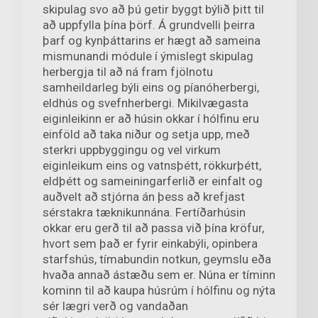
skipulag svo að þú getir byggt býlið þitt til
að uppfylla þína þörf. Á grundvelli þeirra
þarf og kynþáttarins er hægt að sameina
mismunandi módule í ýmislegt skipulag
herbergja til að ná fram fjölnotu
samheildarleg býli eins og píanóherbergi,
eldhús og svefnherbergi. Mikilvægasta
eiginleikinn er að húsin okkar í hólfinu eru
einföld að taka niður og setja upp, með
sterkri uppbyggingu og vel virkum
eiginleikum eins og vatnsþétt, rökkurþétt,
eldþétt og sameiningarferlið er einfalt og
auðvelt að stjórna án þess að krefjast
sérstakra tæknikunnána. Fertíðarhúsin
okkar eru gerð til að passa við þína kröfur,
hvort sem það er fyrir einkabýli, opinbera
starfshús, tímabundin notkun, geymslu eða
hvaða annað ástæðu sem er. Núna er tíminn
kominn til að kaupa húsrúm í hólfinu og nýta
sér lægri verð og vandaðan