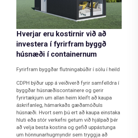
Hverjar eru kostirnir við að
investera í fyrirfram byggð
húsnæði í containernum
Fyrirfram byggðar flutningabúðir í sölu í heild
CDPH býður upp á veiðiverð fyrir samfelldra í
byggðar húsnæðiscontainere og gerir
fyrirtækjum um allan heim kleift að kaupa
áskrifanleg, hámarkaðs gæðamóðuls
húsnæði. Hvort sem þú ert að kaupa einstaka
hluti eða stór verkefni getum við hjálpað þér
að velja besta kostina og gefið uppástunga
um hönnunarhugmyndir sem tryggja að