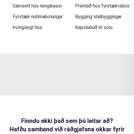
Samsett hús tengikassi
Préntað hús fyrirtækisbús
Fyrirtæk nútímabolungar
Bygging stálbyggingar
Þvingilegt hús
Kapslubúð til sölu
Finndu ekki það sem þú leitar að?
Hafðu samband við ráðgjafana okkar fyrir