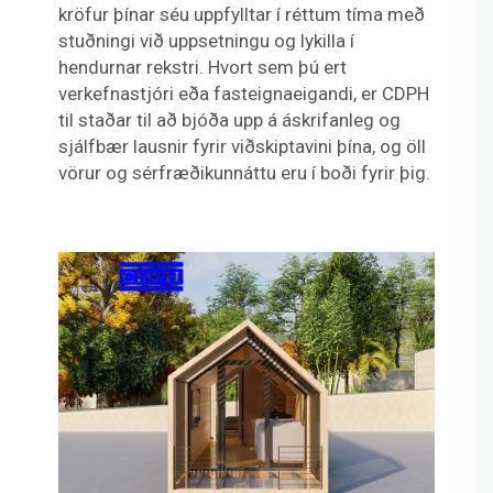
kröfur þínar séu uppfylltar í réttum tíma með
stuðningi við uppsetningu og lykilla í
hendurnar rekstri. Hvort sem þú ert
verkefnastjóri eða fasteignaeigandi, er CDPH
til staðar til að bjóða upp á áskrifanleg og
sjálfbær lausnir fyrir viðskiptavini þína, og öll
vörur og sérfræðikunnáttu eru í boði fyrir þig.