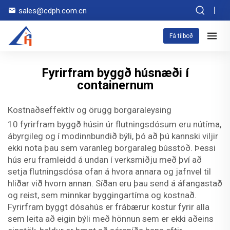
sales@cdph.com.cn
Fá tilboð
Fyrirfram byggð húsnæði í
containernum
Kostnaðseffektív og örugg borgaraleysing
10 fyrirfram byggð húsin úr flutningsdósum eru nútíma,
ábyrgileg og í modinnbundið býli, þó að þú kannski viljir
ekki nota þau sem varanleg borgaraleg bússtöð. Þessi
hús eru framleidd á undan í verksmiðju með því að
setja flutningsdósa ofan á hvora annara og jafnvel til
hliðar við hvorn annan. Síðan eru þau send á áfangastað
og reist, sem minnkar byggingartíma og kostnað.
Fyrirfram byggt dósahús er frábærur kostur fyrir alla
sem leita að eigin býli með hönnun sem er ekki aðeins