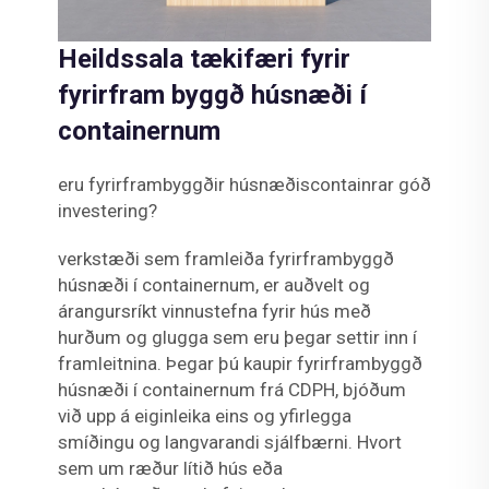
Heildssala tækifæri fyrir
fyrirfram byggð húsnæði í
containernum
eru fyrirframbyggðir húsnæðiscontainrar góð
investering?
verkstæði sem framleiða fyrirframbyggð
húsnæði í containernum, er auðvelt og
árangursríkt vinnustefna fyrir hús með
hurðum og glugga sem eru þegar settir inn í
framleitnina. Þegar þú kaupir fyrirframbyggð
húsnæði í containernum frá CDPH, bjóðum
við upp á eiginleika eins og yfirlegga
smíðingu og langvarandi sjálfbærni. Hvort
sem um ræður lítið hús eða