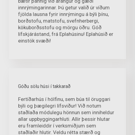
bætir þannig við árangur og gæði
innrýmingarinnar. Þú getur valið úr víðum
fjölda lausna fyrir innrýmingu á býli þínu,
borðstofu, matstofu, svefnherbergi,
kökuborðsstofu og mörgu öðru. Góð
lífskjárástand, frá Eplahúsinu! Eplahúsið er
einstök svæði!
Góðu sölu húsi í takkarað
Fertíðarhús í hólfinu, sem búa til öruggari
býli og þægilegri lífsviður! Við notum
staðlaða módulegu hönnun sem inniheldur
allar uppbyggingarhluti. Allir þessir hlutar
eru framleiddir í verksmiðjum sem
staðlaðir hlutir. Veldu rétta stærð og