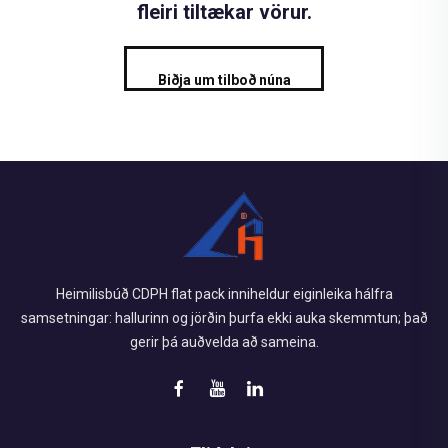
fleiri tiltækar vörur.
Biðja um tilboð núna
Heimilisbúð CDPH flat pack inniheldur eiginleika hálfra
samsetningar: hallurinn og jörðin þurfa ekki auka skemmtun; það
gerir þá auðvelda að sameina.