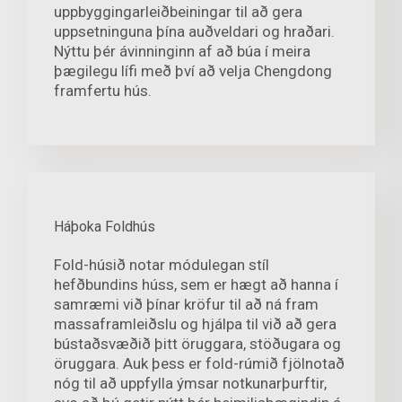
uppbyggingarleiðbeiningar til að gera
uppsetninguna þína auðveldari og hraðari.
Nýttu þér ávinninginn af að búa í meira
þægilegu lífi með því að velja Chengdong
framfertu hús.
Háþoka Foldhús
Fold-húsið notar módulegan stíl
hefðbundins húss, sem er hægt að hanna í
samræmi við þínar kröfur til að ná fram
massaframleiðslu og hjálpa til við að gera
bústaðsvæðið þitt öruggara, stöðugara og
öruggara. Auk þess er fold-rúmið fjölnotað
nóg til að uppfylla ýmsar notkunarþurftir,