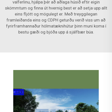
valferlinu, hjálpa þér að aðlaga húsið eftir eigin
skömmtum og finna út hvernig best er að setja upp allt
eins fljótt og mögulegt er. Með treyggilegan
framleiðanda eins og CDPH geturðu verið viss um að
fyrirframhannaður hólmatæknihútur þinn muni koma í
bestu gæði og bjóða upp á sjálfbær búa.