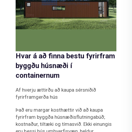
Hvar á að finna bestu fyrirfram
byggðu húsnæði í
containernum
Af hverju ættirðu að kaupa sérsniðið
fyrirframgerða hús
Það eru margar kosthættir við að kaupa
fyrirfram byggða húsnæðisflutningabúð;
kostnaður, tiltæki og tímasvið. Ekki einungis
eru þessi hús umhverfisvæn, heldur