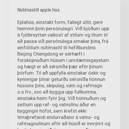
Nútímastíll apple hús
Eplahús, einstakt form, fallegt útlit, gerir
heiminn þinn persónulegri. Við bjóðum upp
á fjölbreyttan valkost af stílum og litum til
að passa við persónulega smakar þína, frá
einföldum nútímastíl til hefðbundins.
Beijing Chengdong er sérhæft í
forsköpnuðum húsum í umdæmisgeyslum
og hægt er að sérsníða þær eftir þínum
þörfum. Til að uppfylla einstakar óskir og
kynningar þínar geturðu sérsníða hönnun
hússins þíns, skipulag, vatn og rafmagn
o.s.frv., svo að byggja upp fullkomna,
einstaka heim fyrir þig. Við hönnuðum og
settum upp raf- og vatnslínu áður en
byggingin hófst, sem krefst ekki
tímaþrefandi endurraðanir á vatns- og
rafmagnslínum eftir að húsið er innrýmt og