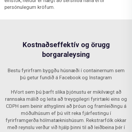
einstök, heldur er hægt að sérsníða hana eftir
persónulegum kröfum.
Kostnaðseffektív og örugg
borgaraleysing
Bestu fyrirfram byggðu húsnæði í containernum sem
þú getur fundið á Facebook og Instagram
HVort sem þú þarft slíka þjónustu er mikilvægt að
rannsaka málið og leita að treyggilegri fyrirtæki eins og
CDPH sem beinir athyglinni að þróun og framleiðingu á
móðulhúsum ef þú vilt reka fjárfestingu í
fyrirframgerða hólmatæknishúsum. Rekstrarfólk okkar
með reynslu verður við hjálp þinni til að leiðbeina þér í