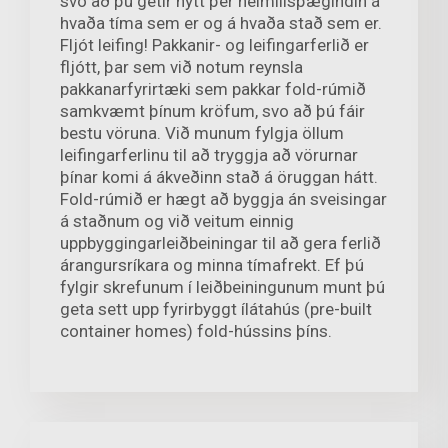
svo að þú getir nýtt þér heimilisþægindin á
hvaða tíma sem er og á hvaða stað sem er.
Fljót leifing! Pakkanir- og leifingarferlið er
fljótt, þar sem við notum reynsla
pakkanarfyrirtæki sem pakkar fold-rúmið
samkvæmt þínum kröfum, svo að þú fáir
bestu vöruna. Við munum fylgja öllum
leifingarferlinu til að tryggja að vörurnar
þínar komi á ákveðinn stað á öruggan hátt.
Fold-rúmið er hægt að byggja án sveisingar
á staðnum og við veitum einnig
uppbyggingarleiðbeiningar til að gera ferlið
árangursríkara og minna tímafrekt. Ef þú
fylgir skrefunum í leiðbeiningunum munt þú
geta sett upp fyrirbyggt ílátahús (pre-built
container homes) fold-hússins þíns.